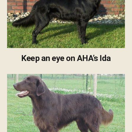
Keep an eye on AHA’s Ida