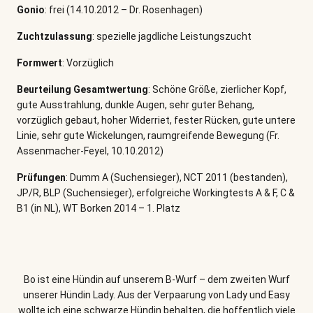
Gonio
: frei (14.10.2012 – Dr. Rosenhagen)
Zuchtzulassung
: spezielle jagdliche Leistungszucht
Formwert
: Vorzüglich
Beurteilung Gesamtwertung
: Schöne Größe, zierlicher Kopf,
gute Ausstrahlung, dunkle Augen, sehr guter Behang,
vorzüglich gebaut, hoher Widerriet, fester Rücken, gute untere
Linie, sehr gute Wickelungen, raumgreifende Bewegung (Fr.
Assenmacher-Feyel, 10.10.2012)
Prüfungen
: Dumm A (Suchensieger), NCT 2011 (bestanden),
JP/R, BLP (Suchensieger), erfolgreiche Workingtests A & F, C &
B1 (in NL), WT Borken 2014 – 1. Platz
Bo ist eine Hündin auf unserem B-Wurf – dem zweiten Wurf
unserer Hündin Lady. Aus der Verpaarung von Lady und Easy
wollte ich eine schwarze Hündin behalten, die hoffentlich viele