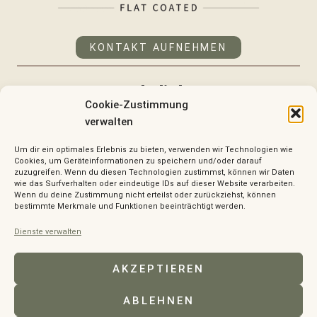
KONTAKT AUFNEHMEN
Rechtliches
Cookie-Zustimmung
verwalten
IMPRESSUM
DATENSCHUTZ
Um dir ein optimales Erlebnis zu bieten, verwenden wir Technologien wie
Cookies, um Geräteinformationen zu speichern und/oder darauf
zuzugreifen. Wenn du diesen Technologien zustimmst, können wir Daten
wie das Surfverhalten oder eindeutige IDs auf dieser Website verarbeiten.
Keep an Eye on AHA’s
Wenn du deine Zustimmung nicht erteilst oder zurückziehst, können
bestimmte Merkmale und Funktionen beeinträchtigt werden.
Verantwortungsvolle Zucht von Flat Coated
Dienste verwalten
Retrievern in Ahaus. Unser Hauptaugenmerk liegt
auf Gesundheit und Schönheit, kombiniert mit
AKZEPTIEREN
einem flattypischen Charakter, Temperament und
einem ausgeprägten „will-to-please“-
ABLEHNEN